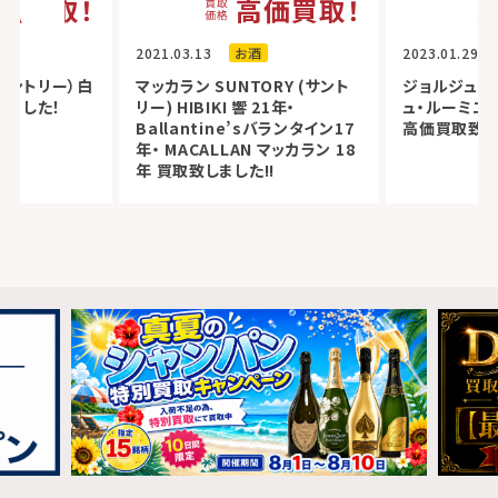
価買取！
高価買取！
2021.03.13
お酒
2023.01.29
（サントリー）白
マッカラン SUNTORY (サント
ジョルジュ・
しました！
リー) HIBIKI 響 21年・
ュ・ルーミエ 
Ballantine’sバランタイン17
高価買取致し
年・ MACALLAN マッカラン 18
年 買取致しました!!