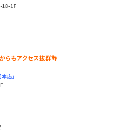
18-1F
からもアクセス抜群👣
岡本店』
F
/