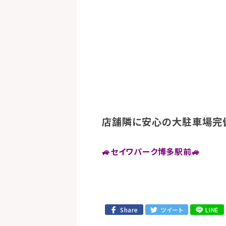
店舗隣に安心の大駐車場完備
🚙セイワパーク博多駅前🚙
Share
ツイート
LINE