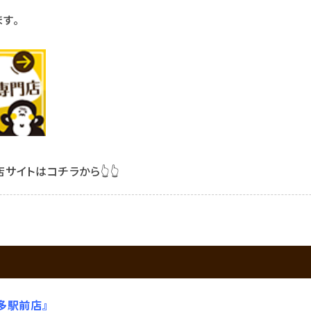
す。
サイトはコチラから👆👆
多駅前店』