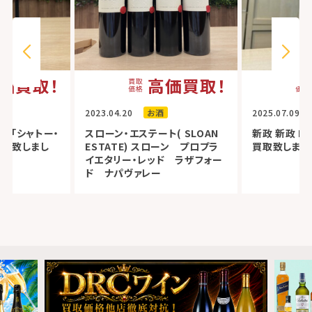
価買取！
高価買取！
2023.04.20
お酒
2025.07.09
ヌ 「シャトー・
スローン・エステート( SLOAN
新政 新政 No
買取致しまし
ESTATE) スローン プロプラ
買取致しまし
イエタリー・レッド ラザフォー
ド ナパヴァレー