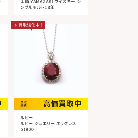
シ
山崎 YAMAZAKI ウイスキー シ
ングルモルト18年
中
高価買取中
ルビー
グ
ルビー ジュエリー ネックレス
pt900