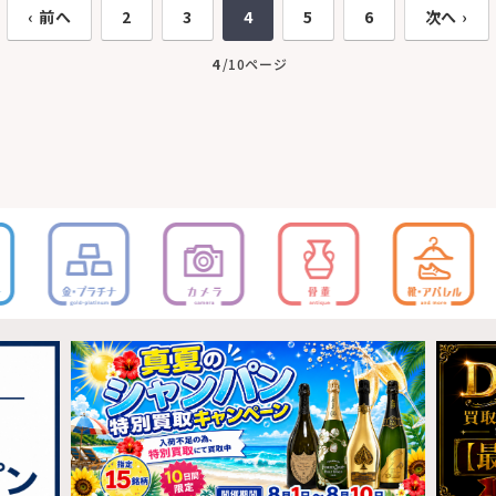
‹ 前へ
2
3
4
5
6
次へ ›
4
/10ページ