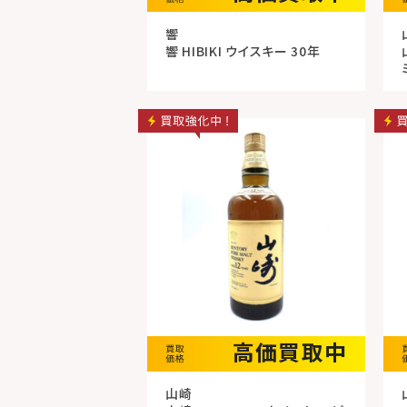
響
響 HIBIKI ウイスキー 30年
高価買取中
山崎