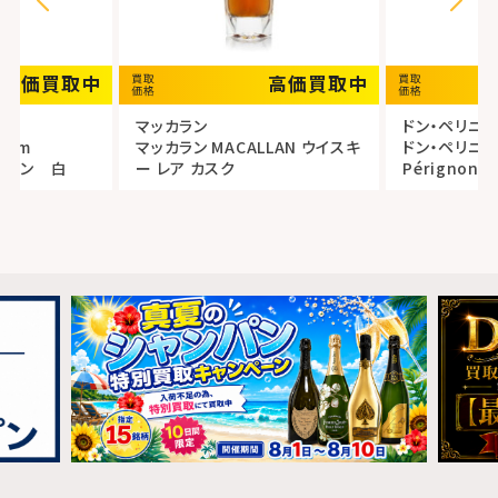
高価買取中
高価買取中
マッカラン
ドン・ペリニ
Dom
マッカラン MACALLAN ウイスキ
ドン・ペリニヨ
ャンパン 白
ー レア カスク
Périgno