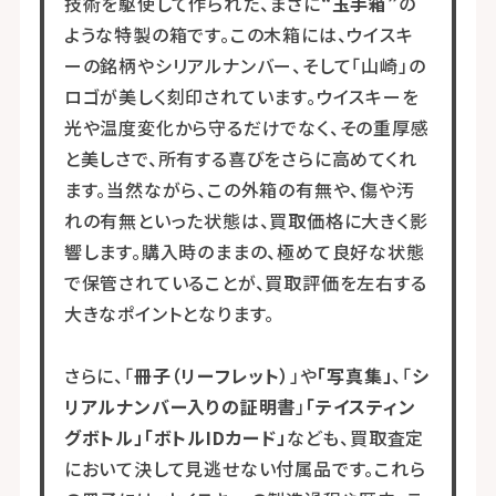
技術を駆使して作られた、まさに
“玉手箱”
の
ような特製の箱です。この木箱には、ウイスキ
ーの銘柄やシリアルナンバー、そして「山崎」の
ロゴが美しく刻印されています。ウイスキーを
光や温度変化から守るだけでなく、その重厚感
と美しさで、所有する喜びをさらに高めてくれ
ます。当然ながら、この外箱の有無や、傷や汚
れの有無といった状態は、買取価格に大きく影
響します。購入時のままの、極めて良好な状態
で保管されていることが、買取評価を左右する
大きなポイントとなります。
さらに、「
冊子（リーフレット）
」や
「写真集」
、「
シ
リアルナンバー入りの証明書
」
「テイスティン
グボトル」「ボトルIDカード」
なども、買取査定
において決して見逃せない付属品です。これら