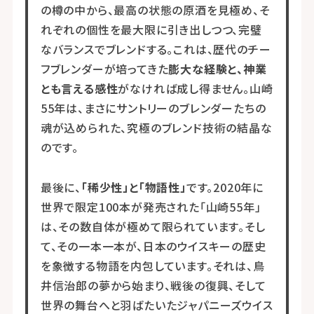
の樽の中から、最高の状態の原酒を見極め、そ
れぞれの個性を最大限に引き出しつつ、完璧
なバランスでブレンドする。これは、歴代のチー
フブレンダーが培ってきた
膨大な経験と、神業
とも言える感性
がなければ成し得ません。山崎
55年は、まさにサントリーのブレンダーたちの
魂が込められた、究極のブレンド技術の結晶な
のです。
最後に、
「稀少性」と「物語性」
です。2020年に
世界で限定100本が発売された「山崎55年」
は、その数自体が極めて限られています。そし
て、その一本一本が、日本のウイスキーの歴史
を象徴する物語を内包しています。それは、鳥
井信治郎の夢から始まり、戦後の復興、そして
世界の舞台へと羽ばたいたジャパニーズウイス