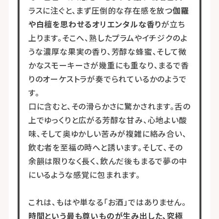
ラスに注ぐと、まず圧倒的な存在感を放つ
伽羅
や白檀を思わせるオリエンタルな香り
が立ち
上ります。そこへ、熟したプラムやイチジクのよ
うな濃厚な果実の香り、芳醇な蜂蜜、そして微
かなスモーキーさが幾重にも重なり、まるで香
りのオーケストラが奏でられているかのようで
す。
口に含むと、その滑らかさに驚かされます。舌の
上でゆっくりと広がる芳醇な甘み、心地よい酸
味、そして奥ゆかしい苦みが複雑に絡み合い、
飲む者を至福の時へと誘います。そして、その
余韻は限りなく長く、飲んだ後もまるで夢の中
にいるような感覚に包まれます。
これは、もはや単なる「お酒」ではありません。
時間という最も尊いものが生み出した、究極