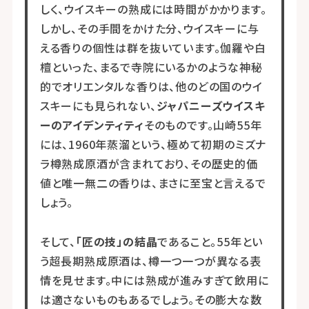
しく、ウイスキーの熟成には時間がかかります。
しかし、その手間をかけた分、ウイスキーに与
える香りの個性は群を抜いています。伽羅や白
檀といった、まるで寺院にいるかのような神秘
的でオリエンタルな香りは、他のどの国のウイ
スキーにも見られない、
ジャパニーズウイスキ
ーのアイデンティティ
そのものです。山崎55年
には、1960年蒸溜という、極めて初期のミズナ
ラ樽熟成原酒が含まれており、その歴史的価
値と唯一無二の香りは、まさに至宝と言えるで
しょう。
そして、
「匠の技」の結晶
であること。55年とい
う超長期熟成原酒は、樽一つ一つが異なる表
情を見せます。中には熟成が進みすぎて飲用に
は適さないものもあるでしょう。その膨大な数