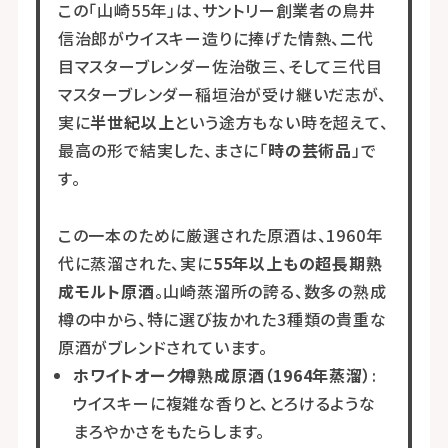
この「山崎55年」は、サントリー創業者の鳥井
信治郎がウイスキー造りに捧げた情熱、二代
目マスターブレンダー佐治敬三、そして三代目
マスターブレンダー稲垣治が受け継いだ志が、
実に
半世紀以上
という途方もない時を超えて、
最高の形で結実した、まさに「
時の芸術品
」で
す。
この一本のために厳選された原酒は、1960年
代に蒸溜された、実に
55年以上もの超長期熟
成モルト原酒
。山崎蒸溜所の誇る、数多の熟成
樽の中から、特に選び抜かれた3種類の貴重な
原酒がブレンドされています。
ホワイトオーク樽熟成原酒（1964年蒸溜）
:
ウイスキーに複雑な香りと、とろけるような
まろやかさをもたらします。