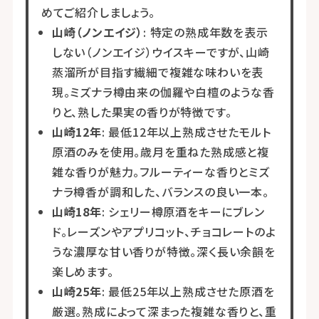
めてご紹介しましょう。
山崎（ノンエイジ）
: 特定の熟成年数を表示
しない（ノンエイジ）ウイスキーですが、山崎
蒸溜所が目指す繊細で複雑な味わいを表
現。ミズナラ樽由来の伽羅や白檀のような香
りと、熟した果実の香りが特徴です。
山崎12年
: 最低12年以上熟成させたモルト
原酒のみを使用。歳月を重ねた熟成感と複
雑な香りが魅力。フルーティーな香りとミズ
ナラ樽香が調和した、バランスの良い一本。
山崎18年
: シェリー樽原酒をキーにブレン
ド。レーズンやアプリコット、チョコレートのよ
うな濃厚な甘い香りが特徴。深く長い余韻を
楽しめます。
山崎25年
: 最低25年以上熟成させた原酒を
厳選。熟成によって深まった複雑な香りと、重