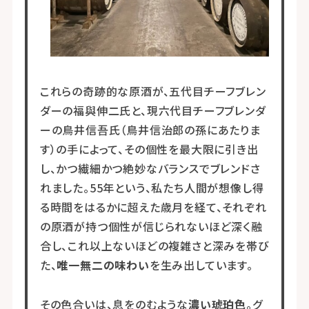
これらの奇跡的な原酒が、五代目チーフブレン
ダーの福與伸二氏と、現六代目チーフブレンダ
ーの鳥井信吾氏（鳥井信治郎の孫にあたりま
す）の手によって、その個性を最大限に引き出
し、かつ繊細かつ絶妙なバランスでブレンドさ
れました。55年という、私たち人間が想像し得
る時間をはるかに超えた歳月を経て、それぞれ
の原酒が持つ個性が信じられないほど深く融
合し、これ以上ないほどの複雑さと深みを帯び
た、
唯一無二の味わい
を生み出しています。
その色合いは、息をのむような
濃い琥珀色
。グ