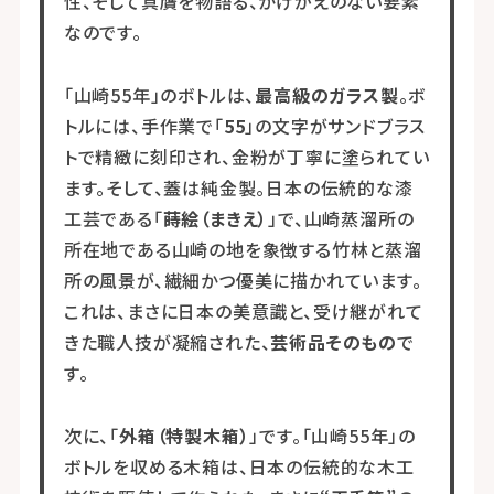
性、そして真贋を物語る、かけがえのない要素
なのです。
「山崎55年」のボトルは、
最高級のガラス製
。ボ
トルには、手作業で「
55
」の文字がサンドブラス
トで精緻に刻印され、金粉が丁寧に塗られてい
ます。そして、蓋は純金製。日本の伝統的な漆
工芸である「
蒔絵（まきえ）
」で、山崎蒸溜所の
所在地である山崎の地を象徴する竹林と蒸溜
所の風景が、繊細かつ優美に描かれています。
これは、まさに日本の美意識と、受け継がれて
きた職人技が凝縮された、
芸術品そのもの
で
す。
次に、「
外箱（特製木箱）
」です。「山崎55年」の
ボトルを収める木箱は、日本の伝統的な木工