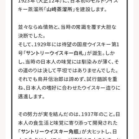
1923年（大正12年）に、日本初のモルトウイス
キー蒸溜所「
山崎蒸溜所
」を建設します。
並々ならぬ情熱と、当時の常識を覆す大胆な
決断でした。
そして、1929年には待望の国産ウイスキー第1
号「
サントリーウイスキー白札
」が誕生。しか
し、当時の日本人の味覚には馴染みが薄く、そ
の道のりは決して平坦ではありませんでした。
それでも鳥井信治郎は諦めず、試行錯誤を重
ね、日本人の嗜好に合わせたウイスキー造りに
邁進します。
その努力が実を結んだのは、1937年のこと。日
本人の食生活と味覚に寄り添って開発された
「
サントリーウイスキー角瓶
」が大ヒットし、日