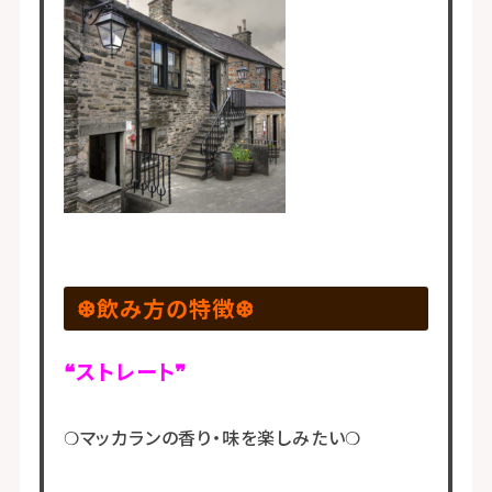
❆飲み方の特徴❆
❝ストレート❞
❍マッカランの香り・味を楽しみたい❍