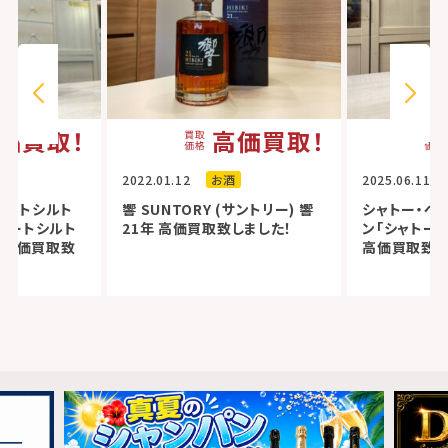
価買取！
高価買取！
2022.01.12
お酒
2025.06.11
ロートシルト
響 SUNTORY (サントリー) 響
シャトー・ペ
ロートシルト
21年 高価買取致しました！
ン「シャトー・
ジ 高価買取致
高価買取致し