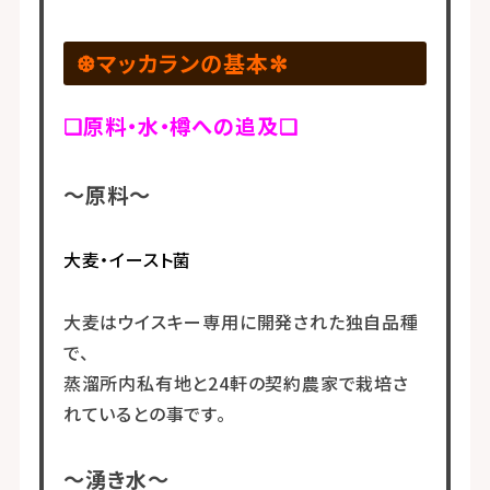
❆マッカランの基本✼
❏原料・水・樽への追及❏
～原料～
大麦・イースト菌
大麦はウイスキー専用に開発された独自品種
で、
蒸溜所内私有地と24軒の契約農家で栽培さ
れているとの事です。
～湧き水～