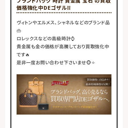
ブランドバッグ 時計 貴金属 宝石 の買取
価格強化中DEゴザル❕❕
ヴィトンやエルメス、シャネルなどのブランド品
👜
ロレックスなどの高級時計⌚
貴金属も金の価格が高騰しており買取強化中
です🔥
是非一度お問い合わせ下さいませ🐵⭐