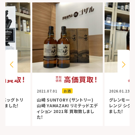
価買取！
高価買取！
2021.07.01
お酒
2026.01.23
ドベッグ トリ
山崎 SUNTORY (サントリー)
グレンモーレ
しました！
山崎 YAMAZAKI リミテッドエデ
レンジ シグ
ィション 2021年 買取致しまし
ました！
た！