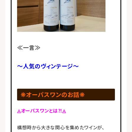
≪一言≫
～人気のヴィンテージ～
❊オーパスワンのお話❊
◬オーパスワンとは⁈◬
構想時から大きな関心を集めたワインが、