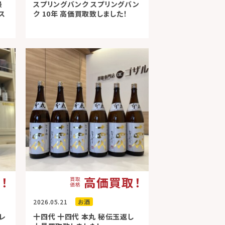
最
スプリングバンク スプリングバン
ス
ク 10年 高価買取致しました！
！
高価買取！
2026.05.21
お酒
レ
十四代 十四代 本丸 秘伝玉返し