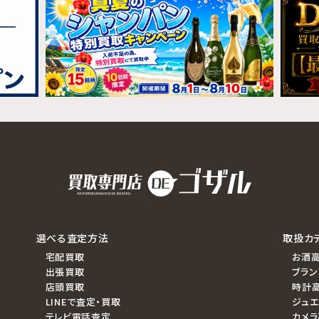
選べる査定方法
取扱カ
宅配買取
お酒
出張買取
ブラン
店頭買取
時計
LINEで査定・買取
ジュ
テレビ電話査定
カメ