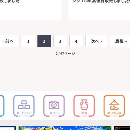
致しました！
ンジ 18年 高価買取致しました
‹ 前へ
1
2
3
4
次へ ›
最後 »
2
/47ページ