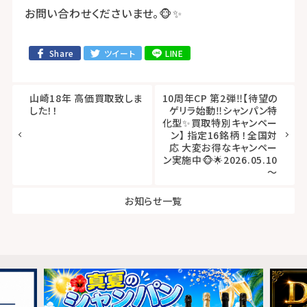
お問い合わせくださいませ。🐵✨
Share
ツイート
LINE
山崎18年 高価買取致しま
10周年CP 第2弾‼️【待望の
した！！
ゲリラ始動‼️シャンパン特
化型✨買取特別キャンペー
ン】 指定16銘柄 ！全国対
応 大変お得なキャンペー
ン実施中🐵🌟2026.05.10
～
お知らせ一覧