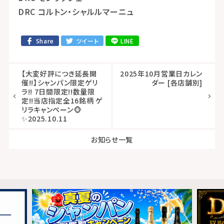
DRC コルトン・シャルルマーニュ
Share
ツイート
LINE
【大変好評につき延長開
2025年10月営業日カレン
催!!】シャンパン限定ゲリ
ダー [各店舗別]
ラ!! 7日間限定!!数量限
定!!当店指定全16銘柄 ゲ
リラキャンペーン🐵
✨2025.10.11
お知らせ一覧