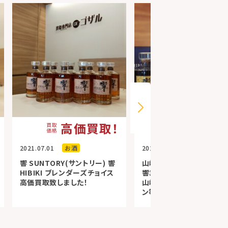
高価買取！
高価買
2021.07.01
お酒
2021.05.05
お酒
響 SUNTORY(サントリー) 響
山崎 SUNTORY(サントリ
HIBIKI ブレンダーズチョイス
響30年・山崎25年・山崎1
高価買取致しました！
山崎18年リミテッドエディ
ン等高価買取致しました❕❕