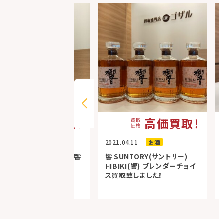
高価買取！
高価買取！
1.08.09
お酒
2021.04.11
お酒
SUNTORY (サントリー) 響
響 SUNTORY(サントリー)
年 高価買取致しました！
HIBIKI(響) ブレンダーチョイ
ス買取致しました❕