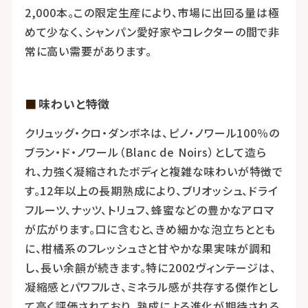
2,000本。この限定生産により、市場に出回る量は極
めて少なく、シャンパン愛好家やコレクターの間で非
常に高い需要があります。
味わいと特徴
クリュッグ・クロ・ダンボネは、ピノ・ノワール100％の
ブラン・ド・ノワール（Blanc de Noirs）として造ら
れ、力強く凝縮されたボディと複雑な味わいが特徴で
す。12年以上の長期熟成により、ブリオッシュ、ドライ
フルーツ、ナッツ、トリュフ、蜂蜜などの豊かなアロマ
が広がります。口に含むと、きめ細かな泡立ちととも
に、柑橘系のフレッシュさと甘やかな果実味が調和
し、長い余韻が続きます。特に2002ヴィンテージは、
凝縮感とパワフルさ、ミネラル感が共存する傑作とし
て高く評価されており、熟成による進化が期待される